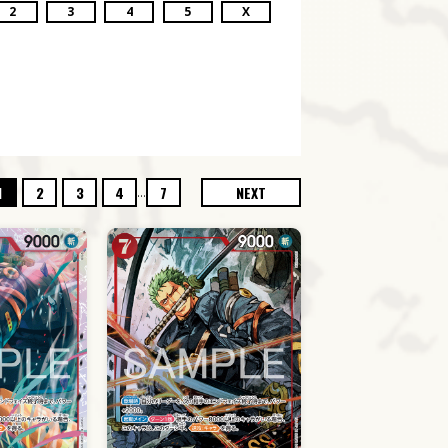
2
3
4
5
X
...
1
2
3
4
7
NEXT