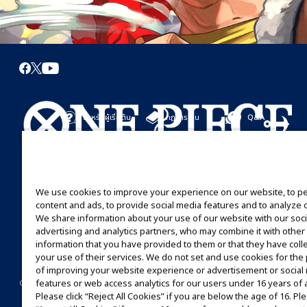
สำหรับผู้เริ่มต้น
กฎการเล่น
Q&A
เริ่มที่นี่
กฎการเล่น
มาเล่นกันได้เลย
คู่มือการเล่น
We use cookies to improve your experience on our website, to p
content and ads, to provide social media features and to analyze ou
We share information about your use of our website with our soci
advertising and analytics partners, who may combine it with other
information that you have provided to them or that they have coll
your use of their services. We do not set and use cookies for th
of improving your website experience or advertisement or social
©Eiichiro Oda/Shueisha
©Eiichiro Oda/Shueisha, Toei Animation
features or web access analytics for our users under 16 years of 
CONTACT US
Cookie Settings
PRIVACY POLICY
GLOBAL ENTRANCE
Please click “Reject All Cookies” if you are below the age of 16. Ple