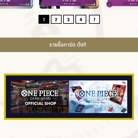
...
1
2
3
4
7
รายชื่อการ์ด ด้ง!!