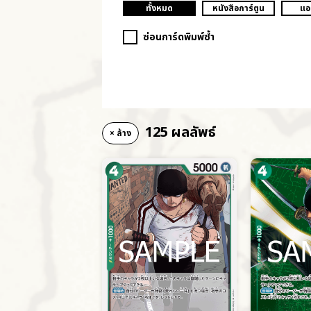
ทั้งหมด
หนังสือการ์ตูน
แอ
ซ่อนการ์ดพิมพ์ซ้ำ
125 ผลลัพธ์
× ล้าง