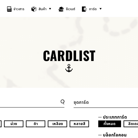
A
ข่าวสาร
สินค้า
อีเวนต์
การ์ด
CARDLIST
ชุดการ์ด
ประเภทการ์ด
ม่วง
ดำ
เหลือง
หลายสี
ทั้งหมด
ลีดเดอ
บล็อกไอคอน