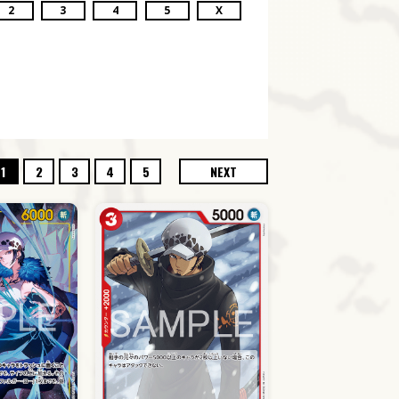
2
3
4
5
X
1
2
3
4
5
NEXT