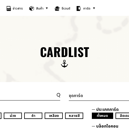
A
ข่าวสาร
สินค้า
อีเวนต์
การ์ด
CARDLIST
ชุดการ์ด
ประเภทการ์ด
ม่วง
ดำ
เหลือง
หลายสี
ทั้งหมด
ลีดเดอ
บล็อกไอคอน