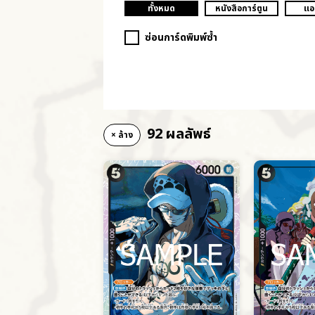
ทั้งหมด
หนังสือการ์ตูน
แอ
ซ่อนการ์ดพิมพ์ซ้ำ
92 ผลลัพธ์
× ล้าง