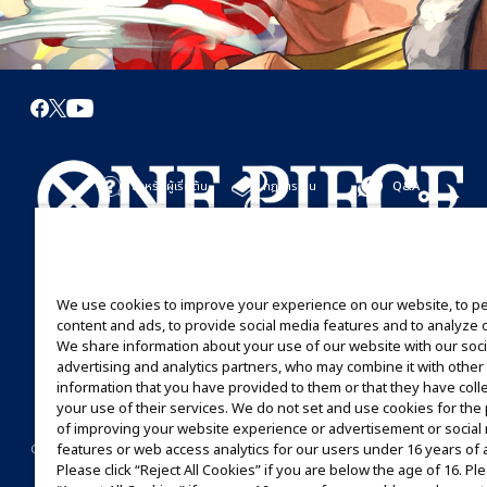
สำหรับผู้เริ่มต้น
กฎการเล่น
Q&A
เริ่มที่นี่
กฎการเล่น
มาเล่นกันได้เลย
คู่มือการเล่น
We use cookies to improve your experience on our website, to p
content and ads, to provide social media features and to analyze ou
We share information about your use of our website with our soci
advertising and analytics partners, who may combine it with other
information that you have provided to them or that they have coll
your use of their services. We do not set and use cookies for th
of improving your website experience or advertisement or social
©Eiichiro Oda/Shueisha
©Eiichiro Oda/Shueisha, Toei Animation
features or web access analytics for our users under 16 years of 
CONTACT US
Cookie Settings
PRIVACY POLICY
GLOBAL ENTRANCE
Please click “Reject All Cookies” if you are below the age of 16. Ple