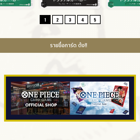
1
2
3
4
5
รายชื่อการ์ด ด้ง!!