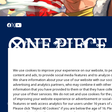
สำหรับผู้เริ่มต้น
กฎการเล่น
Q&A
เริ่มที่นี่
กฎการเล่น
มาเล่นกันได้เลย
คู่มือการเล่น
We use cookies to improve your experience on our website, to p
content and ads, to provide social media features and to analyze ou
We share information about your use of our website with our soci
advertising and analytics partners, who may combine it with other
information that you have provided to them or that they have coll
your use of their services. We do not set and use cookies for th
of improving your website experience or advertisement or social
©Eiichiro Oda/Shueisha
©Eiichiro Oda/Shueisha, Toei Animation
features or web access analytics for our users under 16 years of 
CONTACT US
Cookie Settings
PRIVACY POLICY
GLOBAL ENTRANCE
Please click “Reject All Cookies” if you are below the age of 16. Ple