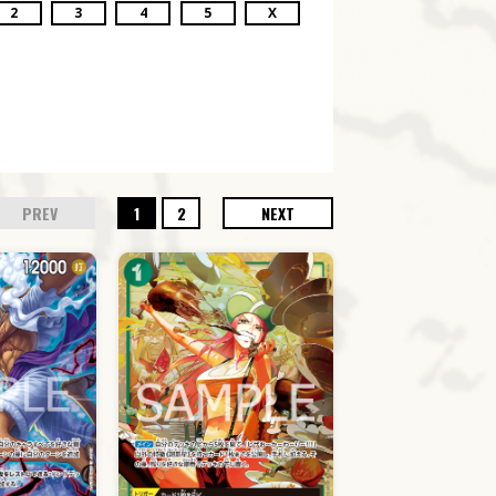
2
3
4
5
X
PREV
1
2
NEXT