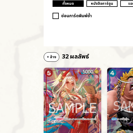
ทั้งหมด
หนังสือการ์ตูน
แอ
ซ่อนการ์ดพิมพ์ซ้ำ
32 ผลลัพธ์
× ล้าง