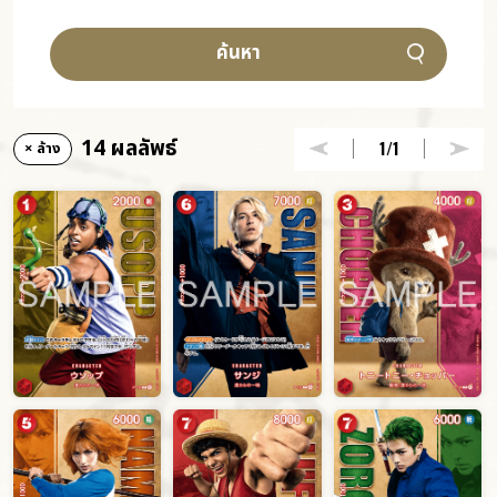
ค้นหา
14 ผลลัพธ์
1
/1
× ล้าง