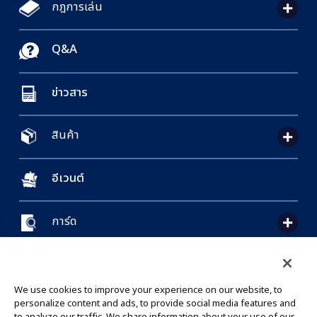
กฎการเล่น
Q&A
ข่าวสาร
สินค้า
อีเวนต์
การ์ด
CONTACT US
Cookie Settings
PRIVACY POLICY
GLOBAL ENTRANCE
We use cookies to improve your experience on our website, to
personalize content and ads, to provide social media features and