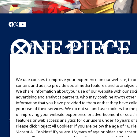
สำหรับผู้เริ่มต้น
กฎการเล่น
Q&A
เริ่มที่นี่
กฎการเล่น
มาเล่นกันได้เลย
คู่มือการเล่น
We use cookies to improve your experience on our website, to p
content and ads, to provide social media features and to analyze ou
We share information about your use of our website with our soci
advertising and analytics partners, who may combine it with other
information that you have provided to them or that they have coll
your use of their services. We do not set and use cookies for th
of improving your website experience or advertisement or social
©Eiichiro Oda/Shueisha
©Eiichiro Oda/Shueisha, Toei Animation
features or web access analytics for our users under 16 years of 
CONTACT US
Cookie Settings
PRIVACY POLICY
GLOBAL ENTRANCE
Please click “Reject All Cookies” if you are below the age of 16. Ple
“Accept All Cookies” if you are 16 years of age or older, and accept 
ห้ามคัดลอกรูปภาพ,ข้อความและข้อมูลทั้งหมดในเว็บไซต์นี้โดยไม่ได้รับอนุญาต