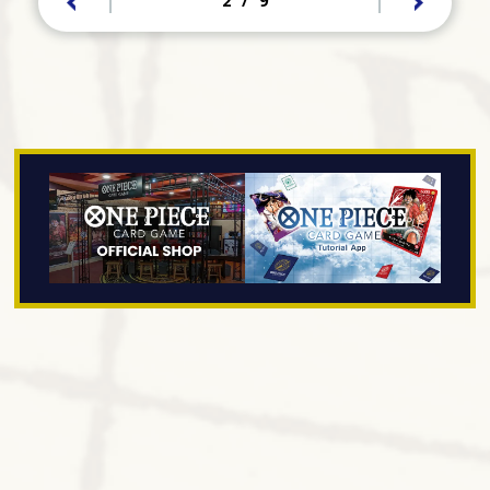
2
/
9