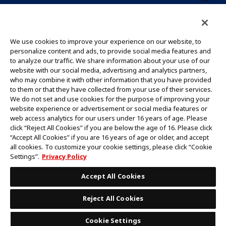
CONTACT US
Cookie Settings
PRIVACY POLICY
GLOBAL ENTRANCE
We use cookies to improve your experience on our website, to
personalize content and ads, to provide social media features and
to analyze our traffic. We share information about your use of our
website with our social media, advertising and analytics partners,
who may combine it with other information that you have provided
to them or that they have collected from your use of their services.
©Eiichiro Oda/Shueisha
We do not set and use cookies for the purpose of improving your
©Eiichiro Oda/Shueisha, Toei Animation
website experience or advertisement or social media features or
web access analytics for our users under 16 years of age. Please
click “Reject All Cookies” if you are below the age of 16. Please click
ห้ามคัดลอกรูปภาพ,ข้อความและข้อมูลทั้งหมดในเว็บไซต์นี้โดยไม่ได้รับอนุญาต
“Accept All Cookies” if you are 16 years of age or older, and accept
โปรดทราบว่ารูปภาพในเว็บไซต์นี้อาจแตกต่างจากสินค้าจริงที่อยู่ระหว่างการพัฒนา
all cookies. To customize your cookie settings, please click “Cookie
*Apple และโลโก้ Apple เป็นเครื่องหมายการค้าของบริษัท Apple Inc.
Settings”.
Privacy Policy
*Google Play และโลโก้ Google Play เป็นเครื่องหมายการค้าหรือจดทะเบียน
เครื่องหมายการค้าของบริษัท Google LLC.
Accept All Cookies
Reject All Cookies
Cookie Settings