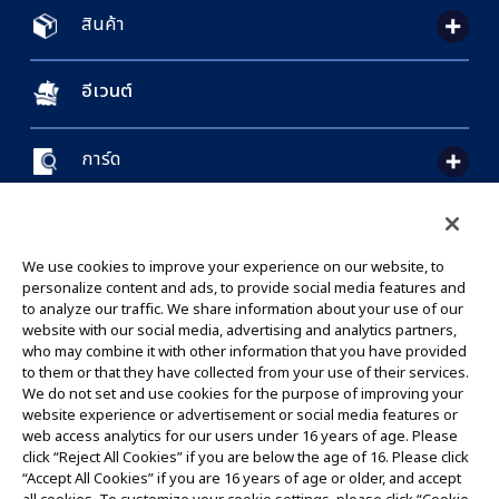
สินค้า
อีเวนต์
การ์ด
CONTACT US
Cookie Settings
PRIVACY POLICY
GLOBAL ENTRANCE
We use cookies to improve your experience on our website, to
personalize content and ads, to provide social media features and
to analyze our traffic. We share information about your use of our
website with our social media, advertising and analytics partners,
who may combine it with other information that you have provided
to them or that they have collected from your use of their services.
©Eiichiro Oda/Shueisha
We do not set and use cookies for the purpose of improving your
©Eiichiro Oda/Shueisha, Toei Animation
website experience or advertisement or social media features or
web access analytics for our users under 16 years of age. Please
click “Reject All Cookies” if you are below the age of 16. Please click
ห้ามคัดลอกรูปภาพ,ข้อความและข้อมูลทั้งหมดในเว็บไซต์นี้โดยไม่ได้รับอนุญาต
“Accept All Cookies” if you are 16 years of age or older, and accept
โปรดทราบว่ารูปภาพในเว็บไซต์นี้อาจแตกต่างจากสินค้าจริงที่อยู่ระหว่างการพัฒนา