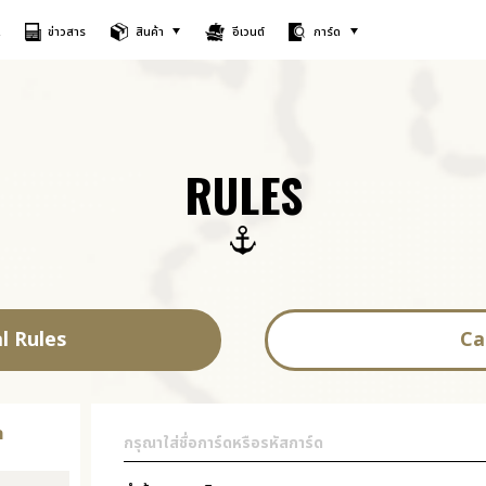
A
ข่าวสาร
สินค้า
อีเวนต์
การ์ด
RULES
l Rules
Ca
ด