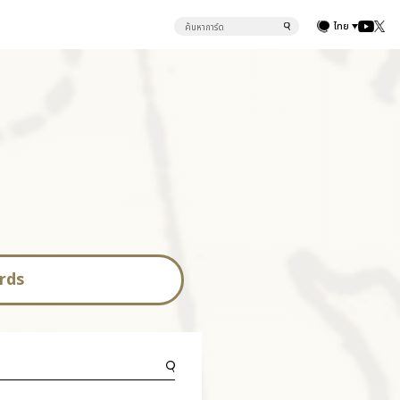
ไทย
rds