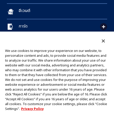
อีเวนต์
การ์ด
CONTACT US
Cookie Settings
PRIVACY POLICY
GLOBAL ENTRANCE
We use cookies to improve your experience on our website, to
personalize content and ads, to provide social media features and
to analyze our traffic. We share information about your use of our
website with our social media, advertising and analytics partners,
who may combine it with other information that you have provided
to them or that they have collected from your use of their services.
©Eiichiro Oda/Shueisha
We do not set and use cookies for the purpose of improving your
©Eiichiro Oda/Shueisha, Toei Animation
website experience or advertisement or social media features or
web access analytics for our users under 16 years of age. Please
click “Reject All Cookies” if you are below the age of 16. Please click
ห้ามคัดลอกรูปภาพ,ข้อความและข้อมูลทั้งหมดในเว็บไซต์นี้โดยไม่ได้รับอนุญาต
“Accept All Cookies” if you are 16 years of age or older, and accept
โปรดทราบว่ารูปภาพในเว็บไซต์นี้อาจแตกต่างจากสินค้าจริงที่อยู่ระหว่างการพัฒนา
all cookies. To customize your cookie settings, please click “Cookie
*Apple และโลโก้ Apple เป็นเครื่องหมายการค้าของบริษัท Apple Inc.
Settings”.
Privacy Policy
*Google Play และโลโก้ Google Play เป็นเครื่องหมายการค้าหรือจดทะเบียน