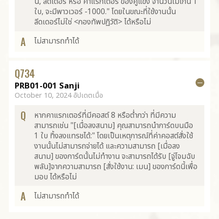
นี้, ลีดเดอร์ หรือ คาแรกเตอร์ ของคู่แข่ง จำนวนไม่เกิน 1
ใบ, จะมีพาวเวอร์ -1000." โดยในขณะที่ใช้งานนั้น
ลีดเดอร์ไม่ใช่ <กองทัพปฏิวัติ> ได้หรือไม่
A
ไม่สามารถทำได้
Q
734
PRB01-001 Sanji
October 10, 2024 อัปเดตเมื่อ
Q
หากคาแรกเตอร์ที่มีคอสต์ 8 หรือต่ำกว่า ที่มีความ
สามารถเช่น "[เมื่อลงสนาม] คุณสามารถนำการ์ดบนมือ
1 ใบ ทิ้งลงแทรชได้:" โดยเป็นเหตุการณ์ที่ค่าคอสต์สั่งใช้
งานนั้นไม่สามารถจ่ายได้ และความสามารถ [เมื่อลง
สนาม] ของการ์ดนั้นไม่ทำงาน จะสามารถได้รับ [จู่โจมฉับ
พลัน]จากความสามารถ [สั่งใช้งาน: เมน] ของการ์ดนี้เพื่อ
มอบ ได้หรือไม่
A
ไม่สามารถทำได้