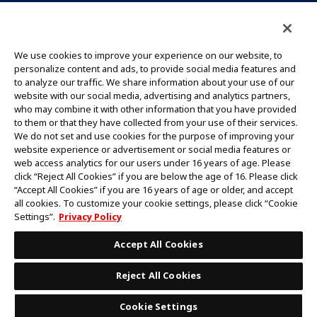
CONTACT US
Cookie Settings
PRIVACY POLICY
GLOBAL ENTRANCE
We use cookies to improve your experience on our website, to
personalize content and ads, to provide social media features and
to analyze our traffic. We share information about your use of our
website with our social media, advertising and analytics partners,
who may combine it with other information that you have provided
to them or that they have collected from your use of their services.
©Eiichiro Oda/Shueisha
We do not set and use cookies for the purpose of improving your
©Eiichiro Oda/Shueisha, Toei Animation
website experience or advertisement or social media features or
web access analytics for our users under 16 years of age. Please
click “Reject All Cookies” if you are below the age of 16. Please click
ห้ามคัดลอกรูปภาพ,ข้อความและข้อมูลทั้งหมดในเว็บไซต์นี้โดยไม่ได้รับอนุญาต
“Accept All Cookies” if you are 16 years of age or older, and accept
โปรดทราบว่ารูปภาพในเว็บไซต์นี้อาจแตกต่างจากสินค้าจริงที่อยู่ระหว่างการพัฒนา
all cookies. To customize your cookie settings, please click “Cookie
*Apple และโลโก้ Apple เป็นเครื่องหมายการค้าของบริษัท Apple Inc.
Settings”.
Privacy Policy
*Google Play และโลโก้ Google Play เป็นเครื่องหมายการค้าหรือจดทะเบียน
เครื่องหมายการค้าของบริษัท Google LLC.
Accept All Cookies
Reject All Cookies
Cookie Settings