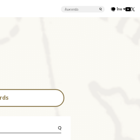
ไทย
rds