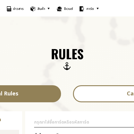
A
ข่าวสาร
สินค้า
อีเวนต์
การ์ด
RULES
l Rules
Ca
ด