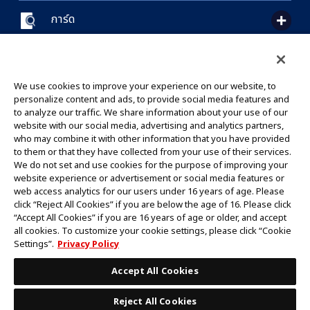
การ์ด
CONTACT US
Cookie Settings
PRIVACY POLICY
GLOBAL ENTRANCE
We use cookies to improve your experience on our website, to
personalize content and ads, to provide social media features and
to analyze our traffic. We share information about your use of our
website with our social media, advertising and analytics partners,
who may combine it with other information that you have provided
to them or that they have collected from your use of their services.
©Eiichiro Oda/Shueisha
We do not set and use cookies for the purpose of improving your
©Eiichiro Oda/Shueisha, Toei Animation
website experience or advertisement or social media features or
web access analytics for our users under 16 years of age. Please
click “Reject All Cookies” if you are below the age of 16. Please click
ห้ามคัดลอกรูปภาพ,ข้อความและข้อมูลทั้งหมดในเว็บไซต์นี้โดยไม่ได้รับอนุญาต
“Accept All Cookies” if you are 16 years of age or older, and accept
โปรดทราบว่ารูปภาพในเว็บไซต์นี้อาจแตกต่างจากสินค้าจริงที่อยู่ระหว่างการพัฒนา
all cookies. To customize your cookie settings, please click “Cookie
*Apple และโลโก้ Apple เป็นเครื่องหมายการค้าของบริษัท Apple Inc.
Settings”.
Privacy Policy
*Google Play และโลโก้ Google Play เป็นเครื่องหมายการค้าหรือจดทะเบียน
เครื่องหมายการค้าของบริษัท Google LLC.
Accept All Cookies
Reject All Cookies