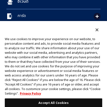
อีเวนต์
การ์ด
CONTACT US
Cookie Settings
PRIVACY POLICY
GLOBAL ENTRANCE
We use cookies to improve your experience on our website, to
personalize content and ads, to provide social media features and
to analyze our traffic. We share information about your use of our
website with our social media, advertising and analytics partners,
who may combine it with other information that you have provided
to them or that they have collected from your use of their services.
©Eiichiro Oda/Shueisha
We do not set and use cookies for the purpose of improving your
©Eiichiro Oda/Shueisha, Toei Animation
website experience or advertisement or social media features or
web access analytics for our users under 16 years of age. Please
click “Reject All Cookies” if you are below the age of 16. Please click
ห้ามคัดลอกรูปภาพ,ข้อความและข้อมูลทั้งหมดในเว็บไซต์นี้โดยไม่ได้รับอนุญาต
“Accept All Cookies” if you are 16 years of age or older, and accept
โปรดทราบว่ารูปภาพในเว็บไซต์นี้อาจแตกต่างจากสินค้าจริงที่อยู่ระหว่างการพัฒนา
all cookies. To customize your cookie settings, please click “Cookie
*Apple และโลโก้ Apple เป็นเครื่องหมายการค้าของบริษัท Apple Inc.
Settings”.
Privacy Policy
*Google Play และโลโก้ Google Play เป็นเครื่องหมายการค้าหรือจดทะเบียน
เครื่องหมายการค้าของบริษัท Google LLC.
Accept All Cookies