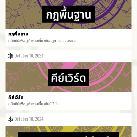
กฏพื้นฐาน
คลิกที่นี่เพื่อดูคำถามเกี่ยวกับกฎการเล่นของเกม
October 10, 2024
คีย์เวิร์ด
คลิกที่นี่เพื่อดูคำถามเกี่ยวกับคีเวิร์ด
October 10, 2024