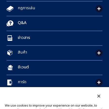
กฎการเล่น
Q&A
ข่าวสาร
สินค้า
อีเวนต์
การ์ด
CONTACT US
Cookie Settings
PRIVACY POLICY
GLOBAL ENTRANCE
We use cookies to improve your experience on our website, to