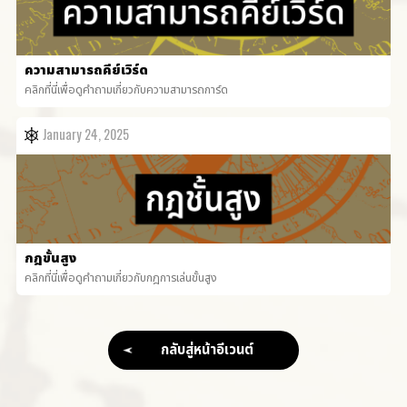
ความสามารถคีย์เวิร์ด
คลิกที่นี่เพื่อดูคำถามเกี่ยวกับความสามารถการ์ด
January 24, 2025
กฎขั้นสูง
คลิกที่นี่เพื่อดูคำถามเกี่ยวกับกฎการเล่นขั้นสูง
กลับสู่หน้าอีเวนต์