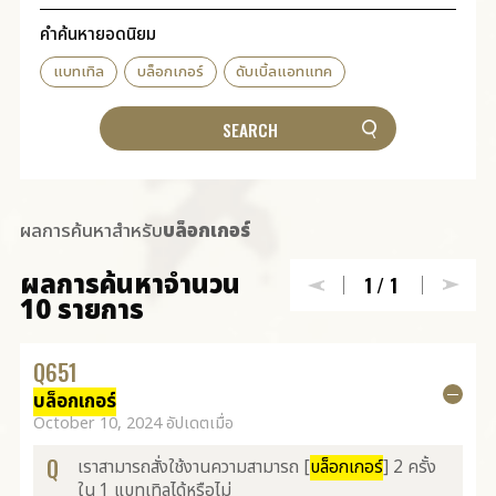
คำค้นหายอดนิยม
แบทเทิล
บล็อกเกอร์
ดับเบิ้ลแอทแทค
ผลการค้นหาสำหรับ
บล็อกเกอร์
ผลการค้นหาจำนวน
1
/1
10 รายการ
Q
651
บล็อกเกอร์
October 10, 2024 อัปเดตเมื่อ
Q
เราสามารถสั่งใช้งานความสามารถ [
บล็อกเกอร์
] 2 ครั้ง
ใน 1 แบทเทิลได้หรือไม่