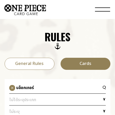
RULES
General Rules
Cards
ไม่ได้ระบุประเภท
ไม่ระบุ