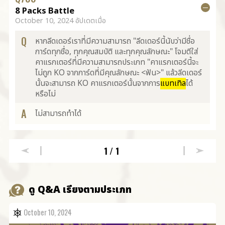
8 Packs Battle
October 10, 2024 อัปเดตเมื่อ
Q
หากลีดเดอร์เราที่มีความสามารถ "ลีดเดอร์นี้นับว่ามีชื่อ
การ์ดทุกชื่อ, ทุกคุณสมบัติ และทุกคุณลักษณะ" โจมตีใส่
คาแรกเตอร์ที่มีความสามารถประเภท "คาแรกเตอร์นี้จะ
ไม่ถูก KO จากการ์ดที่มีคุณลักษณะ <ฟัน>" แล้วลีดเดอร์
นั้นจะสามารถ KO คาแรกเตอร์นั้นจากการ
แบทเทิล
ได้
หรือไม่
A
ไม่สามารถทำได้
1
/1
ดู Q&A เรียงตามประเภท
October 10, 2024