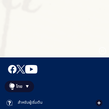
ไทย
สำหรับผู้เริ่มต้น