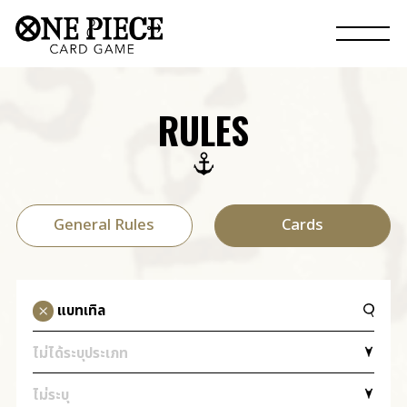
RULES
General Rules
Cards
ไม่ได้ระบุประเภท
ไม่ระบุ