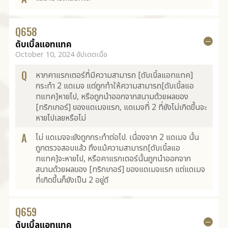
Q
658
ดับเบิ้ลแอทแทค
October 10, 2024 อัปเดตเมื่อ
Q
หากคาแรกเตอร์ที่มีความสามารถ [ดับเบิ้ลแอทแทค]
กระทำ 2 แดเมจ แต่ถูกทำให้ความสามารถ[ดับเบิ้ลแอ
ทแทค]หายไป, หรือถูกนำออกจากสนามด้วยผลของ
[ทริกเกอร์] ของแดเมจแรก, แดเมจที่ 2 ที่ยังไม่เกิดขึ้นจะ
หายไปเลยหรือไม่
A
ไม่ แดเมจจะยังถูกกระทำต่อไป. เนื่องจาก 2 แดเมจ นั้น
ถูกตรวจสอบแล้ว ถึงแม้ความสามารถ[ดับเบิ้ลแอ
ทแทค]จะหายไป, หรือคาแรกเตอร์นั้นถูกนำออกจาก
สนามด้วยผลของ [ทริกเกอร์] ของแดเมจแรก แต่แดเมจ
ที่เกิดขึ้นก็ยังเป็น 2 อยู่ดี
Q
659
ดับเบิ้ลแอทแทค