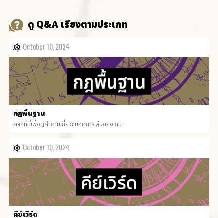
ดู Q&A เรียงตามประเภท
October 10, 2024
กฏพื้นฐาน
คลิกที่นี่เพื่อดูคำถามเกี่ยวกับกฎการเล่นของเกม
October 10, 2024
คีย์เวิร์ด