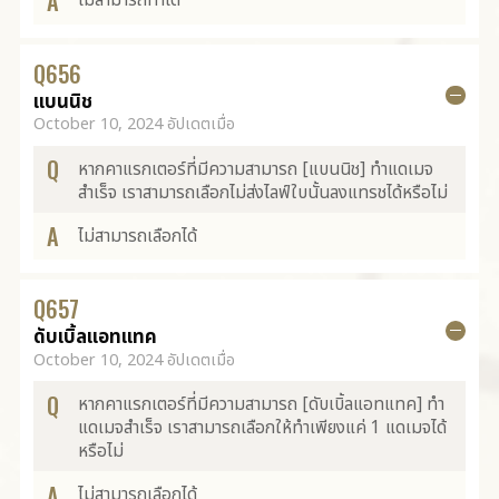
A
ไม่สามารถทำได้
Q
656
แบนนิช
October 10, 2024 อัปเดตเมื่อ
Q
หากคาแรกเตอร์ที่มีความสามารถ [แบนนิช] ทำแดเมจ
สำเร็จ เราสามารถเลือกไม่ส่งไลฟ์ใบนั้นลงแทรชได้หรือไม่
A
ไม่สามารถเลือกได้
Q
657
ดับเบิ้ลแอทแทค
October 10, 2024 อัปเดตเมื่อ
Q
หากคาแรกเตอร์ที่มีความสามารถ [ดับเบิ้ลแอทแทค] ทำ
แดเมจสำเร็จ เราสามารถเลือกให้ทำเพียงแค่ 1 แดเมจได้
หรือไม่
A
ไม่สามารถเลือกได้