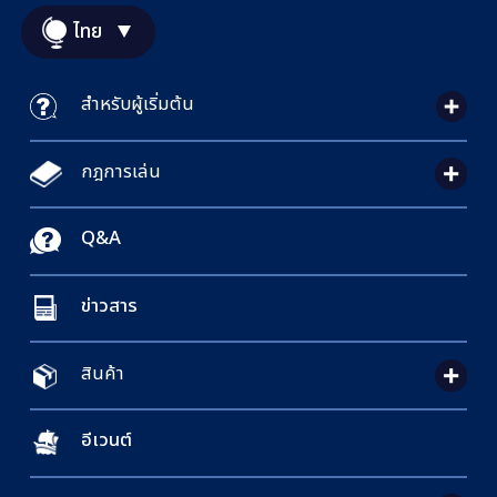
ไทย
สำหรับผู้เริ่มต้น
กฎการเล่น
Q&A
ข่าวสาร
สินค้า
อีเวนต์