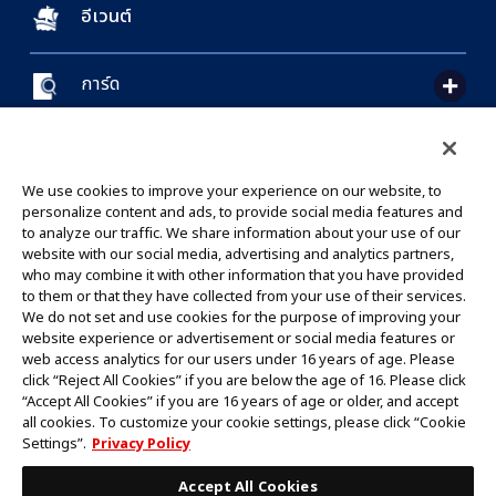
อีเวนต์
การ์ด
CONTACT US
Cookie Settings
PRIVACY POLICY
GLOBAL ENTRANCE
We use cookies to improve your experience on our website, to
personalize content and ads, to provide social media features and
to analyze our traffic. We share information about your use of our
website with our social media, advertising and analytics partners,
who may combine it with other information that you have provided
to them or that they have collected from your use of their services.
©Eiichiro Oda/Shueisha
We do not set and use cookies for the purpose of improving your
©Eiichiro Oda/Shueisha, Toei Animation
website experience or advertisement or social media features or
web access analytics for our users under 16 years of age. Please
click “Reject All Cookies” if you are below the age of 16. Please click
ห้ามคัดลอกรูปภาพ,ข้อความและข้อมูลทั้งหมดในเว็บไซต์นี้โดยไม่ได้รับอนุญาต
“Accept All Cookies” if you are 16 years of age or older, and accept
โปรดทราบว่ารูปภาพในเว็บไซต์นี้อาจแตกต่างจากสินค้าจริงที่อยู่ระหว่างการพัฒนา
all cookies. To customize your cookie settings, please click “Cookie
*Apple และโลโก้ Apple เป็นเครื่องหมายการค้าของบริษัท Apple Inc.
Settings”.
Privacy Policy
*Google Play และโลโก้ Google Play เป็นเครื่องหมายการค้าหรือจดทะเบียน
เครื่องหมายการค้าของบริษัท Google LLC.
Accept All Cookies