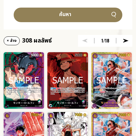
ค้นหา
308 ผลลัพธ์
1
/18
× ล้าง