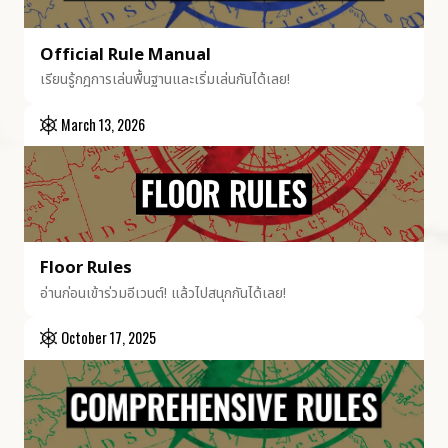
Official Rule Manual
เรียนรู้กฎการเล่นพื้นฐานและเริ่มเล่นกันได้เลย!
March 13, 2026
Floor Rules
อ่านก่อนเข้าร่วมอีเวนต์! แล้วไปสนุกกันได้เลย!
October 17, 2025