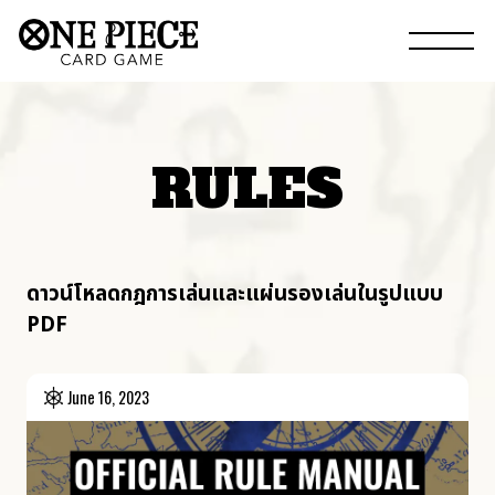
RULES
ดาวน์โหลดกฎการเล่นและแผ่นรองเล่นในรูปแบบ
PDF
June 16, 2023