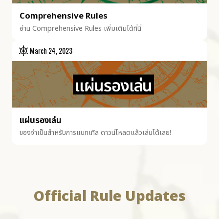
Comprehensive Rules
อ่าน Comprehensive Rules เพิ่มเติมได้ที่นี่
March 24, 2023
แผ่นรองเล่น
ของจำเป็นสำหรับการแบทเทิล ดาวน์โหลดแล้วเล่นได้เลย!
Official Rule Updates