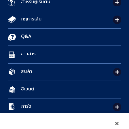
สำหรับผู้เริ่มต้น
กฎการเล่น
Q&A
ข่าวสาร
สินค้า
อีเวนต์
การ์ด
CONTACT US
Cookie Settings
PRIVACY POLICY
GLOBAL ENTRANCE