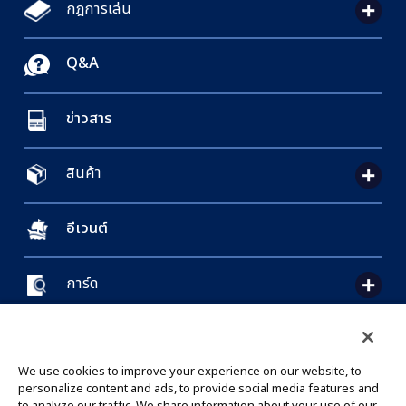
กฎการเล่น
Q&A
ข่าวสาร
สินค้า
อีเวนต์
การ์ด
CONTACT US
Cookie Settings
PRIVACY POLICY
GLOBAL ENTRANCE
We use cookies to improve your experience on our website, to
personalize content and ads, to provide social media features and