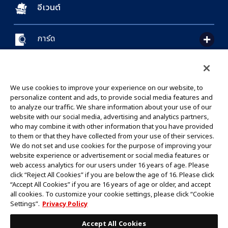
อีเวนต์
การ์ด
CONTACT US
Cookie Settings
PRIVACY POLICY
GLOBAL ENTRANCE
We use cookies to improve your experience on our website, to
personalize content and ads, to provide social media features and
to analyze our traffic. We share information about your use of our
website with our social media, advertising and analytics partners,
who may combine it with other information that you have provided
to them or that they have collected from your use of their services.
©Eiichiro Oda/Shueisha
We do not set and use cookies for the purpose of improving your
©Eiichiro Oda/Shueisha, Toei Animation
website experience or advertisement or social media features or
web access analytics for our users under 16 years of age. Please
click “Reject All Cookies” if you are below the age of 16. Please click
ห้ามคัดลอกรูปภาพ,ข้อความและข้อมูลทั้งหมดในเว็บไซต์นี้โดยไม่ได้รับอนุญาต
“Accept All Cookies” if you are 16 years of age or older, and accept
โปรดทราบว่ารูปภาพในเว็บไซต์นี้อาจแตกต่างจากสินค้าจริงที่อยู่ระหว่างการพัฒนา
all cookies. To customize your cookie settings, please click “Cookie
*Apple และโลโก้ Apple เป็นเครื่องหมายการค้าของบริษัท Apple Inc.
Settings”.
Privacy Policy
*Google Play และโลโก้ Google Play เป็นเครื่องหมายการค้าหรือจดทะเบียน
เครื่องหมายการค้าของบริษัท Google LLC.
Accept All Cookies