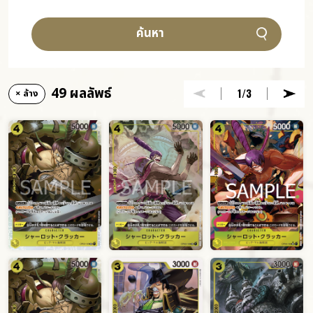
ค้นหา
49 ผลลัพธ์
1
/3
× ล้าง