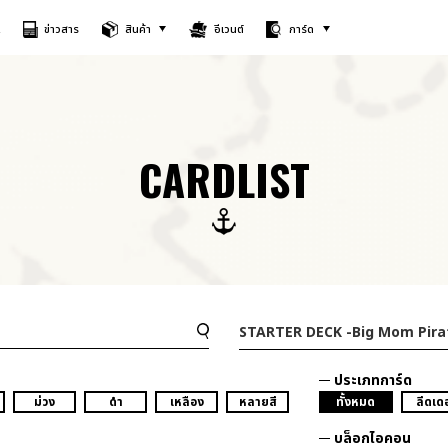
A
ข่าวสาร
สินค้า
อีเวนต์
การ์ด
CARDLIST
STARTER DECK
-Big Mom Pira
ประเภทการ์ด
ม่วง
ดำ
เหลือง
หลายสี
ทั้งหมด
ลีดเดอ
บล็อกไอคอน