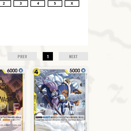
2
3
4
5
X
PREV
1
NEXT