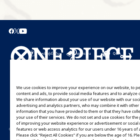
สำหรับผู้เริ่มต้น
กฎการเล่น
Q&A
เริ่มที่นี่
กฎการเล่น
มาเล่นกันได้เลย
คู่มือการเล่น
We use cookies to improve your experience on our website, to p
content and ads, to provide social media features and to analyze ou
We share information about your use of our website with our soci
advertising and analytics partners, who may combine it with other
information that you have provided to them or that they have coll
your use of their services. We do not set and use cookies for th
of improving your website experience or advertisement or social
©Eiichiro Oda/Shueisha
©Eiichiro Oda/Shueisha, Toei Animation
features or web access analytics for our users under 16 years of 
CONTACT US
Cookie Settings
PRIVACY POLICY
GLOBAL ENTRANCE
Please click “Reject All Cookies” if you are below the age of 16. Ple