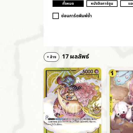
ทั้งหมด
หนังสือการ์ตูน
แอ
ซ่อนการ์ดพิมพ์ซ้ำ
17 ผลลัพธ์
× ล้าง