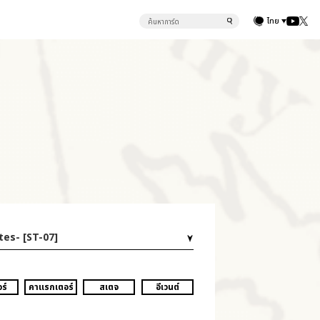
ไทย
tes- [ST-07]
ร์
คาแรกเตอร์
สเตจ
อีเวนต์