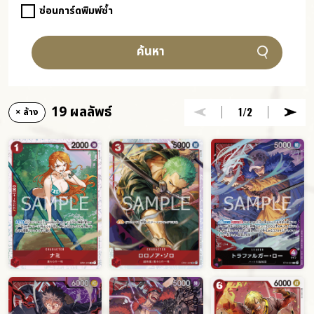
ซ่อนการ์ดพิมพ์ซ้ำ
ค้นหา
19 ผลลัพธ์
1
/2
× ล้าง