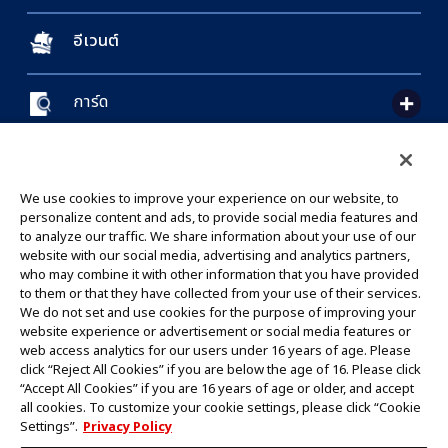
อีเวนต์
การ์ด
CONTACT US
Cookie Settings
PRIVACY POLICY
GLOBAL ENTRANCE
We use cookies to improve your experience on our website, to
personalize content and ads, to provide social media features and
to analyze our traffic. We share information about your use of our
website with our social media, advertising and analytics partners,
who may combine it with other information that you have provided
to them or that they have collected from your use of their services.
©Eiichiro Oda/Shueisha
We do not set and use cookies for the purpose of improving your
©Eiichiro Oda/Shueisha, Toei Animation
website experience or advertisement or social media features or
web access analytics for our users under 16 years of age. Please
click “Reject All Cookies” if you are below the age of 16. Please click
ห้ามคัดลอกรูปภาพ,ข้อความและข้อมูลทั้งหมดในเว็บไซต์นี้โดยไม่ได้รับอนุญาต
“Accept All Cookies” if you are 16 years of age or older, and accept
โปรดทราบว่ารูปภาพในเว็บไซต์นี้อาจแตกต่างจากสินค้าจริงที่อยู่ระหว่างการพัฒนา
all cookies. To customize your cookie settings, please click “Cookie
*Apple และโลโก้ Apple เป็นเครื่องหมายการค้าของบริษัท Apple Inc.
Settings”.
Privacy Policy
*Google Play และโลโก้ Google Play เป็นเครื่องหมายการค้าหรือจดทะเบียน