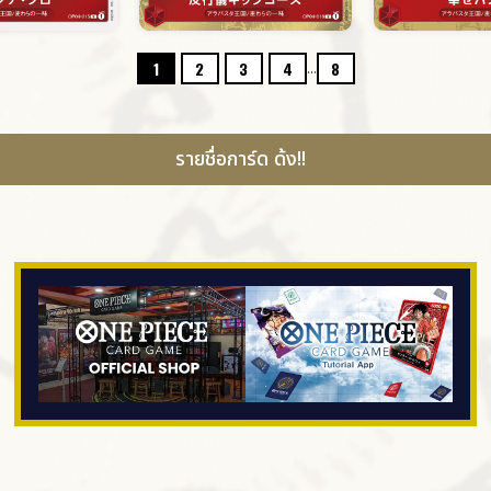
...
1
2
3
4
8
รายชื่อการ์ด ด้ง!!