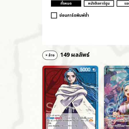
ทั้งหมด
หนังสือการ์ตูน
แอ
ซ่อนการ์ดพิมพ์ซ้ำ
149 ผลลัพธ์
× ล้าง