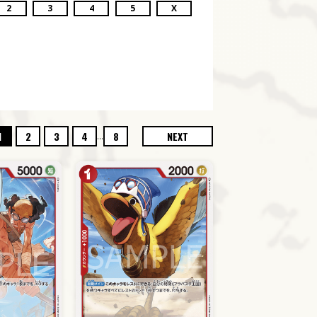
2
3
4
5
X
...
1
2
3
4
8
NEXT