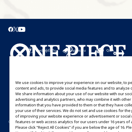
สำหรับผู้เริ่มต้น
กฎการเล่น
Q&A
เริ่มที่นี่
กฎการเล่น
มาเล่นกันได้เลย
คู่มือการเล่น
We use cookies to improve your experience on our website, to p
content and ads, to provide social media features and to analyze ou
We share information about your use of our website with our soci
advertising and analytics partners, who may combine it with other
information that you have provided to them or that they have coll
your use of their services. We do not set and use cookies for th
of improving your website experience or advertisement or social
©Eiichiro Oda/Shueisha
©Eiichiro Oda/Shueisha, Toei Animation
features or web access analytics for our users under 16 years of 
CONTACT US
Cookie Settings
PRIVACY POLICY
GLOBAL ENTRANCE
Please click “Reject All Cookies” if you are below the age of 16. Ple