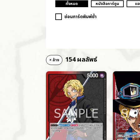
ทั้งหมด
หนังสือการ์ตูน
แอ
ซ่อนการ์ดพิมพ์ซ้ำ
154 ผลลัพธ์
× ล้าง