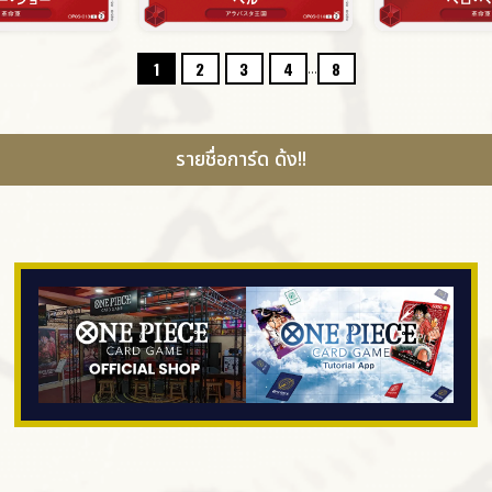
...
1
2
3
4
8
รายชื่อการ์ด ด้ง!!