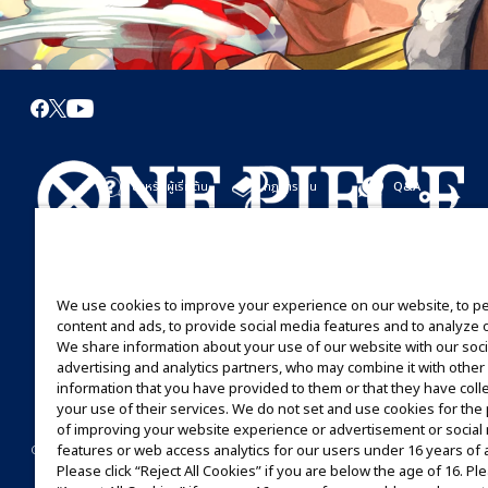
สำหรับผู้เริ่มต้น
กฎการเล่น
Q&A
เริ่มที่นี่
กฎการเล่น
มาเล่นกันได้เลย
คู่มือการเล่น
We use cookies to improve your experience on our website, to p
content and ads, to provide social media features and to analyze ou
We share information about your use of our website with our soci
advertising and analytics partners, who may combine it with other
information that you have provided to them or that they have coll
your use of their services. We do not set and use cookies for th
of improving your website experience or advertisement or social
©Eiichiro Oda/Shueisha
©Eiichiro Oda/Shueisha, Toei Animation
features or web access analytics for our users under 16 years of 
CONTACT US
Cookie Settings
PRIVACY POLICY
GLOBAL ENTRANCE
Please click “Reject All Cookies” if you are below the age of 16. Ple