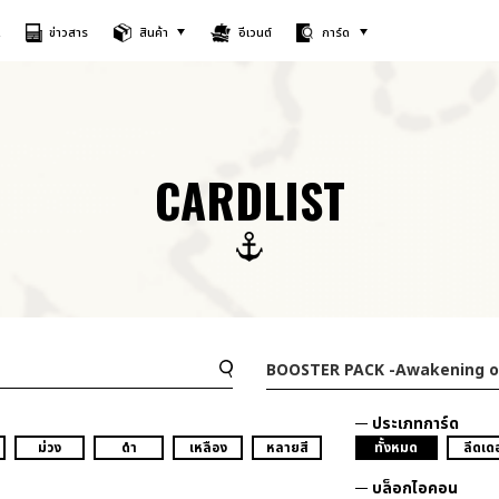
A
ข่าวสาร
สินค้า
อีเวนต์
การ์ด
CARDLIST
BOOSTER PACK
-Awakening o
ประเภทการ์ด
ม่วง
ดำ
เหลือง
หลายสี
ทั้งหมด
ลีดเดอ
บล็อกไอคอน