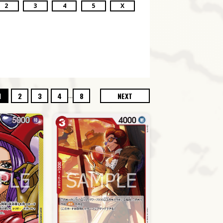
2
3
4
5
X
...
1
2
3
4
8
NEXT