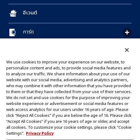
อีเวนต์
การ์ด
CONTACT US
Cookie Settings
PRIVACY POLICY
GLOBAL ENTRANCE
We use cookies to improve your experience on our website, to
personalize content and ads, to provide social media features and
to analyze our traffic. We share information about your use of our
website with our social media, advertising and analytics partners,
who may combine it with other information that you have provided
to them or that they have collected from your use of their services.
©Eiichiro Oda/Shueisha
We do not set and use cookies for the purpose of improving your
©Eiichiro Oda/Shueisha, Toei Animation
website experience or advertisement or social media features or
web access analytics for our users under 16 years of age. Please
click “Reject All Cookies” if you are below the age of 16. Please click
ห้ามคัดลอกรูปภาพ,ข้อความและข้อมูลทั้งหมดในเว็บไซต์นี้โดยไม่ได้รับอนุญาต
“Accept All Cookies” if you are 16 years of age or older, and accept
โปรดทราบว่ารูปภาพในเว็บไซต์นี้อาจแตกต่างจากสินค้าจริงที่อยู่ระหว่างการพัฒนา
all cookies. To customize your cookie settings, please click “Cookie
*Apple และโลโก้ Apple เป็นเครื่องหมายการค้าของบริษัท Apple Inc.
Settings”.
Privacy Policy
*Google Play และโลโก้ Google Play เป็นเครื่องหมายการค้าหรือจดทะเบียน