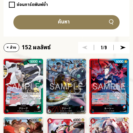
ซ่อนการ์ดพิมพ์ซ้ำ
ค้นหา
152 ผลลัพธ์
1
/9
× ล้าง