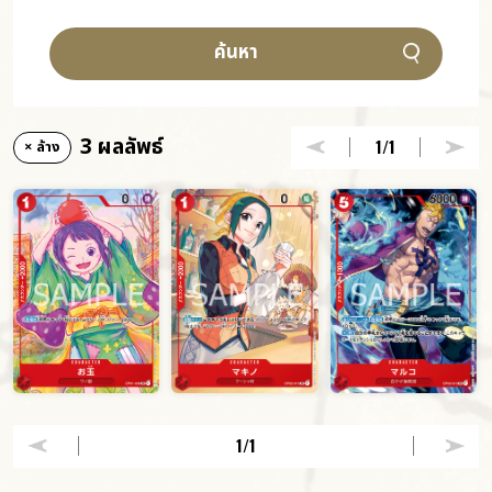
ค้นหา
3 ผลลัพธ์
1
/1
× ล้าง
1
/1