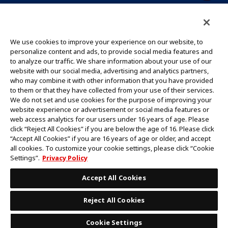
CONTACT US
Cookie Settings
PRIVACY POLICY
GLOBAL ENTRANCE
We use cookies to improve your experience on our website, to
personalize content and ads, to provide social media features and
to analyze our traffic. We share information about your use of our
website with our social media, advertising and analytics partners,
who may combine it with other information that you have provided
to them or that they have collected from your use of their services.
©Eiichiro Oda/Shueisha
We do not set and use cookies for the purpose of improving your
©Eiichiro Oda/Shueisha, Toei Animation
website experience or advertisement or social media features or
web access analytics for our users under 16 years of age. Please
click “Reject All Cookies” if you are below the age of 16. Please click
ห้ามคัดลอกรูปภาพ,ข้อความและข้อมูลทั้งหมดในเว็บไซต์นี้โดยไม่ได้รับอนุญาต
“Accept All Cookies” if you are 16 years of age or older, and accept
โปรดทราบว่ารูปภาพในเว็บไซต์นี้อาจแตกต่างจากสินค้าจริงที่อยู่ระหว่างการพัฒนา
all cookies. To customize your cookie settings, please click “Cookie
*Apple และโลโก้ Apple เป็นเครื่องหมายการค้าของบริษัท Apple Inc.
Settings”.
Privacy Policy
*Google Play และโลโก้ Google Play เป็นเครื่องหมายการค้าหรือจดทะเบียน
เครื่องหมายการค้าของบริษัท Google LLC.
Accept All Cookies
Reject All Cookies
Cookie Settings