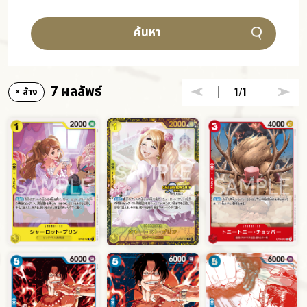
ค้นหา
7 ผลลัพธ์
1
/1
× ล้าง