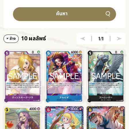
ค้นหา
10 ผลลัพธ์
1
/1
× ล้าง