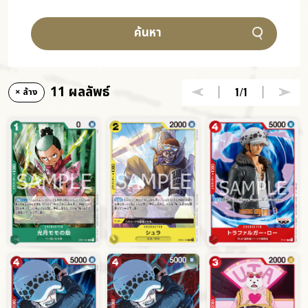
ค้นหา
11 ผลลัพธ์
1
/1
× ล้าง