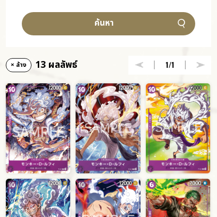
ค้นหา
13 ผลลัพธ์
1
/1
× ล้าง