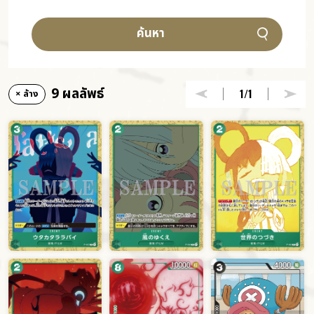
ค้นหา
9 ผลลัพธ์
1
/1
× ล้าง