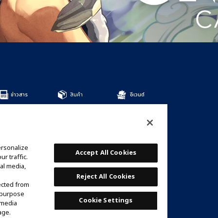
ข่าวสาร
สินค้า
อีเวนต์
สินค้าทั้งหมด
DECKS
BOOSTERS
OTHER
ersonalize
การ์ด
Accept All Cookies
r traffic.
รายชื่อการ์ด
al media,
เด็คที่แนะนำ
Reject All Cookies
ected from
e purpose
Cookie Settings
 media
age.