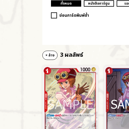
ทั้งหมด
หนังสือการ์ตูน
แอ
ซ่อนการ์ดพิมพ์ซ้ำ
3 ผลลัพธ์
× ล้าง