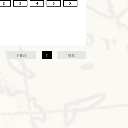
2
3
4
5
X
PREV
1
NEXT