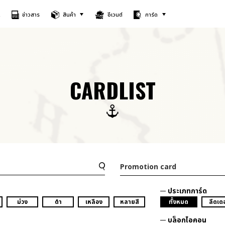
A
ข่าวสาร
สินค้า
อีเวนต์
การ์ด
CARDLIST
Promotion card
ประเภทการ์ด
ม่วง
ดำ
เหลือง
หลายสี
ทั้งหมด
ลีดเดอ
บล็อกไอคอน