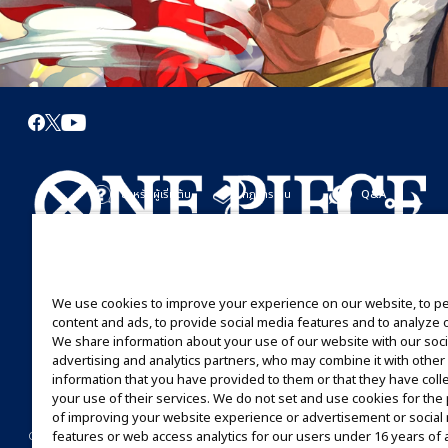
สำหรับผู้เริ่มต้น
กฎการเล่น
Q&A
เริ่มที่นี่
กฎการเล่น
มาเล่นกันได้เลย
คู่มือการเล่น
We use cookies to improve your experience on our website, to p
content and ads, to provide social media features and to analyze ou
We share information about your use of our website with our soci
advertising and analytics partners, who may combine it with other
information that you have provided to them or that they have coll
your use of their services. We do not set and use cookies for th
of improving your website experience or advertisement or social
©Eiichiro Oda/Shueisha
©Eiichiro Oda/Shueisha, Toei Animation
features or web access analytics for our users under 16 years of 
CONTACT US
Cookie Settings
PRIVACY POLICY
GLOBAL ENTRANCE