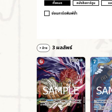
ทั้งหมด
หนังสือการ์ตูน
แอ
ซ่อนการ์ดพิมพ์ซ้ำ
3 ผลลัพธ์
× ล้าง