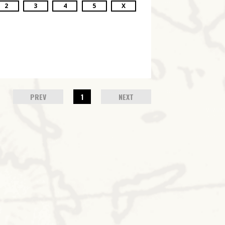
2
3
4
5
X
PREV
1
NEXT