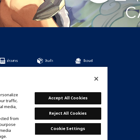
ข่าวสาร
สินค้า
อีเวนต์
สินค้าทั้งหมด
DECKS
BOOSTERS
OTHER
ersonalize
การ์ด
Accept All Cookies
r traffic.
รายชื่อการ์ด
al media,
เด็คที่แนะนำ
Reject All Cookies
ected from
e purpose
Cookie Settings
 media
age.