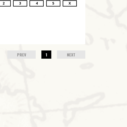
2
3
4
5
X
PREV
1
NEXT