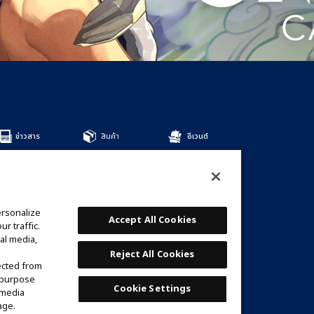
ข่าวสาร
สินค้า
อีเวนต์
สินค้าทั้งหมด
DECKS
BOOSTERS
OTHER
ersonalize
การ์ด
Accept All Cookies
r traffic.
รายชื่อการ์ด
al media,
เด็คที่แนะนำ
Reject All Cookies
ected from
e purpose
Cookie Settings
 media
age.