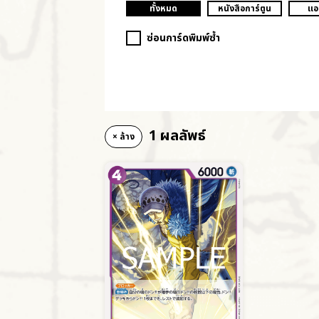
ทั้งหมด
หนังสือการ์ตูน
แอ
ซ่อนการ์ดพิมพ์ซ้ำ
1 ผลลัพธ์
× ล้าง