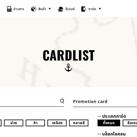
A
ข่าวสาร
สินค้า
อีเวนต์
การ์ด
CARDLIST
Promotion card
ประเภทการ์ด
ม่วง
ดำ
เหลือง
หลายสี
ทั้งหมด
ลีดเดอ
บล็อกไอคอน