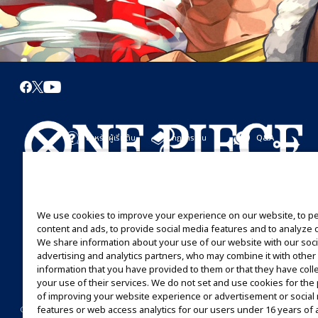
สำหรับผู้เริ่มต้น
กฎการเล่น
Q&A
เริ่มที่นี่
กฎการเล่น
มาเล่นกันได้เลย
คู่มือการเล่น
We use cookies to improve your experience on our website, to p
content and ads, to provide social media features and to analyze ou
We share information about your use of our website with our soci
advertising and analytics partners, who may combine it with other
information that you have provided to them or that they have coll
your use of their services. We do not set and use cookies for th
of improving your website experience or advertisement or social
©Eiichiro Oda/Shueisha
©Eiichiro Oda/Shueisha, Toei Animation
features or web access analytics for our users under 16 years of 
CONTACT US
Cookie Settings
PRIVACY POLICY
GLOBAL ENTRANCE