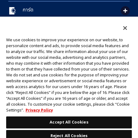
การ์ด
CONTACT US
Cookie Settings
PRIVACY POLICY
GLOBAL ENTRANCE
We use cookies to improve your experience on our website, to
personalize content and ads, to provide social media features and
to analyze our traffic. We share information about your use of our
website with our social media, advertising and analytics partners,
who may combine it with other information that you have provided
to them or that they have collected from your use of their services.
©Eiichiro Oda/Shueisha
We do not set and use cookies for the purpose of improving your
©Eiichiro Oda/Shueisha, Toei Animation
website experience or advertisement or social media features or
web access analytics for our users under 16 years of age. Please
click “Reject All Cookies” if you are below the age of 16. Please click
ห้ามคัดลอกรูปภาพ,ข้อความและข้อมูลทั้งหมดในเว็บไซต์นี้โดยไม่ได้รับอนุญาต
“Accept All Cookies” if you are 16 years of age or older, and accept
โปรดทราบว่ารูปภาพในเว็บไซต์นี้อาจแตกต่างจากสินค้าจริงที่อยู่ระหว่างการพัฒนา
all cookies. To customize your cookie settings, please click “Cookie
*Apple และโลโก้ Apple เป็นเครื่องหมายการค้าของบริษัท Apple Inc.
Settings”.
Privacy Policy
*Google Play และโลโก้ Google Play เป็นเครื่องหมายการค้าหรือจดทะเบียน
เครื่องหมายการค้าของบริษัท Google LLC.
Accept All Cookies
Reject All Cookies