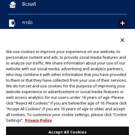
อีเวนต์
การ์ด
CONTACT US
Cookie Settings
PRIVACY POLICY
GLOBAL ENTRANCE
We use cookies to improve your experience on our website, to
personalize content and ads, to provide social media features and
to analyze our traffic. We share information about your use of our
website with our social media, advertising and analytics partners,
who may combine it with other information that you have provided
to them or that they have collected from your use of their services.
©Eiichiro Oda/Shueisha
We do not set and use cookies for the purpose of improving your
©Eiichiro Oda/Shueisha, Toei Animation
website experience or advertisement or social media features or
web access analytics for our users under 16 years of age. Please
click “Reject All Cookies” if you are below the age of 16. Please click
ห้ามคัดลอกรูปภาพ,ข้อความและข้อมูลทั้งหมดในเว็บไซต์นี้โดยไม่ได้รับอนุญาต
“Accept All Cookies” if you are 16 years of age or older, and accept
โปรดทราบว่ารูปภาพในเว็บไซต์นี้อาจแตกต่างจากสินค้าจริงที่อยู่ระหว่างการพัฒนา
all cookies. To customize your cookie settings, please click “Cookie
*Apple และโลโก้ Apple เป็นเครื่องหมายการค้าของบริษัท Apple Inc.
Settings”.
Privacy Policy
*Google Play และโลโก้ Google Play เป็นเครื่องหมายการค้าหรือจดทะเบียน
เครื่องหมายการค้าของบริษัท Google LLC.
Accept All Cookies