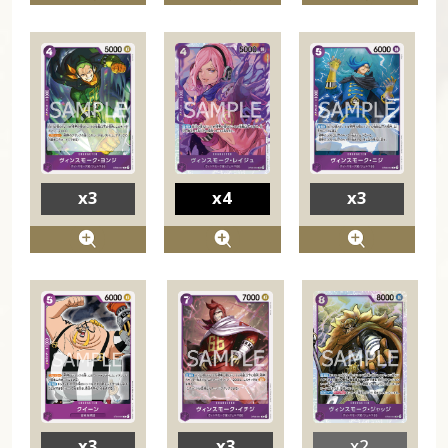
x3
x4
x3
x3
x3
x2