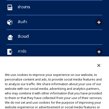
ข่าวสาร
สินค้า
อีเวนต์
การ์ด
CONTACT US
Cookie Settings
PRIVACY POLICY
GLOBAL ENTRANCE
We use cookies to improve your experience on our website, to
personalize content and ads, to provide social media features and
to analyze our traffic. We share information about your use of our
website with our social media, advertising and analytics partners,
who may combine it with other information that you have provided
to them or that they have collected from your use of their services.
©Eiichiro Oda/Shueisha
We do not set and use cookies for the purpose of improving your
©Eiichiro Oda/Shueisha, Toei Animation
website experience or advertisement or social media features or