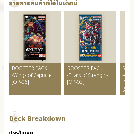
รายการสินค้าที่ใช้ในเด็คนี้
BOOSTER PACK
BOOSTER PACK
STAR
-Wings of Captain-
-Pillars of Strength-
-Ani
[OP-06]
[OP-03]
Pirat
[ST-0
Deck Breakdown
ช่วงต้นเกม