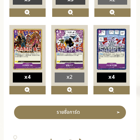
x4
x2
x4
รายชื่อการ์ด