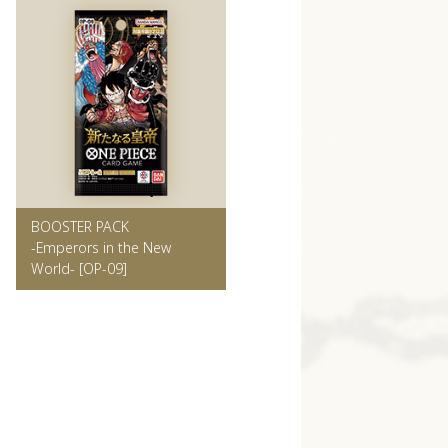
BOOSTER PACK
-Emperors in the New
World-
[OP-09]