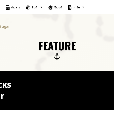
A
ข่าวสาร
สินค้า
อีเวนต์
การ์ด
 Sugar
FEATURE
CKS
r