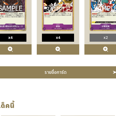
x4
x4
x2
รายชื่อการ์ด
ด็คนี้