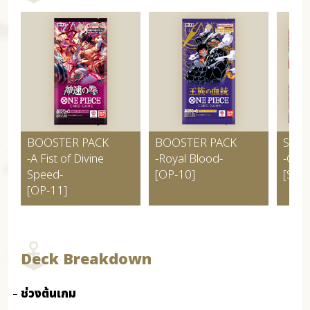
BOOSTER PACK
BOOSTER PACK
STAR
-A Fist of Divine
-Royal Blood-
-Gre
Speed-
[OP-10]
[ST-1
[OP-11]
Deck Breakdown
ช่วงต้นเกม