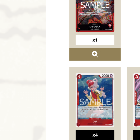
x1
x4