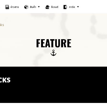
A
ข่าวสาร
สินค้า
อีเวนต์
การ์ด
nks
FEATURE
CKS