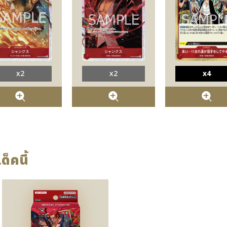
x2
x2
x4
ด็คนี้