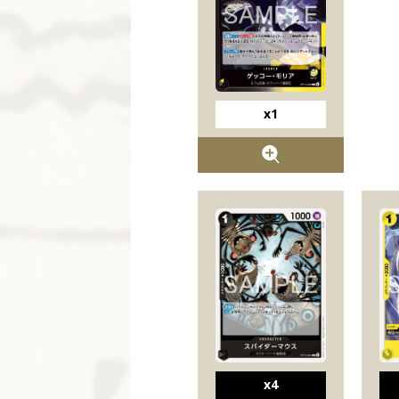
x1
x4