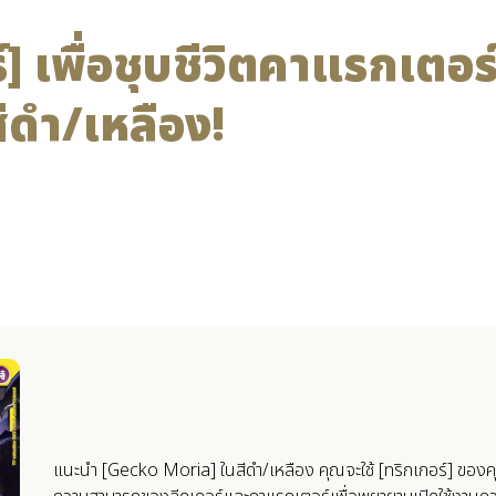
์] เพื่อชุบชีวิตคาแรกเตอร์
ีดำ/เหลือง!
แนะนำ [Gecko Moria] ในสีดำ/เหลือง คุณจะใช้ [ทริกเกอร์] ของคุณ