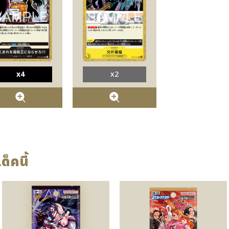
x4
x2
ด็คนี้