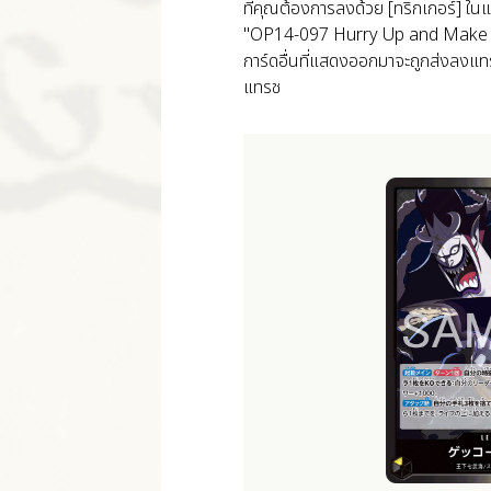
ที่คุณต้องการลงด้วย [ทริกเกอร์] ใ
"OP14-097 Hurry Up and Make Me th
การ์ดอื่นที่แสดงออกมาจะถูกส่งลงแทร
แทรช