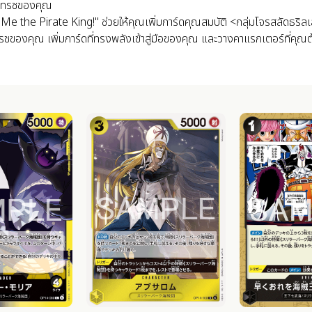
นแทรชของคุณ
e Pirate King!" ช่วยให้คุณเพิ่มการ์ดคุณสมบัติ <กลุ่มโจรสลัดธริลเลอร
ชของคุณ เพิ่มการ์ดที่ทรงพลังเข้าสู่มือของคุณ และวางคาแรกเตอร์ที่คุณต้