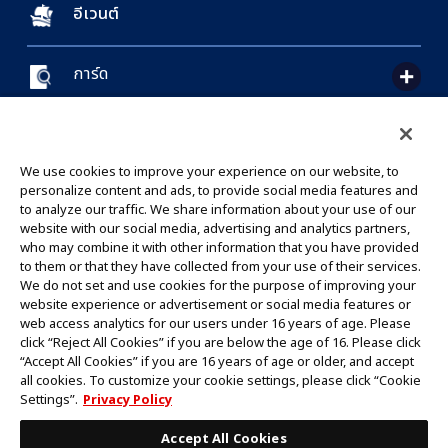
อีเวนต์
การ์ด
CONTACT US
Cookie Settings
PRIVACY POLICY
GLOBAL ENTRANCE
We use cookies to improve your experience on our website, to
personalize content and ads, to provide social media features and
to analyze our traffic. We share information about your use of our
website with our social media, advertising and analytics partners,
who may combine it with other information that you have provided
to them or that they have collected from your use of their services.
©Eiichiro Oda/Shueisha
We do not set and use cookies for the purpose of improving your
©Eiichiro Oda/Shueisha, Toei Animation
website experience or advertisement or social media features or
web access analytics for our users under 16 years of age. Please
click “Reject All Cookies” if you are below the age of 16. Please click
ห้ามคัดลอกรูปภาพ,ข้อความและข้อมูลทั้งหมดในเว็บไซต์นี้โดยไม่ได้รับอนุญาต
“Accept All Cookies” if you are 16 years of age or older, and accept
โปรดทราบว่ารูปภาพในเว็บไซต์นี้อาจแตกต่างจากสินค้าจริงที่อยู่ระหว่างการพัฒนา
all cookies. To customize your cookie settings, please click “Cookie
*Apple และโลโก้ Apple เป็นเครื่องหมายการค้าของบริษัท Apple Inc.
Settings”.
Privacy Policy
*Google Play และโลโก้ Google Play เป็นเครื่องหมายการค้าหรือจดทะเบียน
เครื่องหมายการค้าของบริษัท Google LLC.
Accept All Cookies