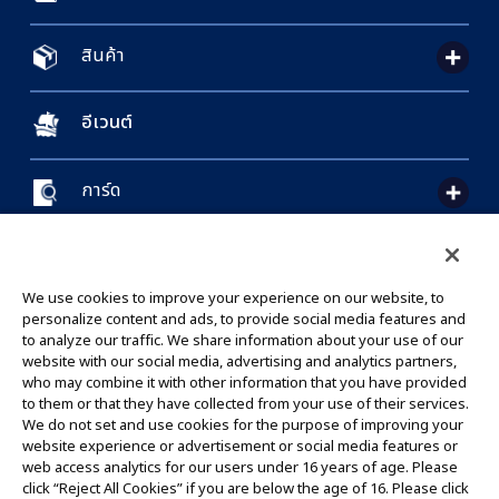
สินค้า
อีเวนต์
การ์ด
CONTACT US
Cookie Settings
PRIVACY POLICY
GLOBAL ENTRANCE
We use cookies to improve your experience on our website, to
personalize content and ads, to provide social media features and
to analyze our traffic. We share information about your use of our
website with our social media, advertising and analytics partners,
who may combine it with other information that you have provided
to them or that they have collected from your use of their services.
©Eiichiro Oda/Shueisha
We do not set and use cookies for the purpose of improving your
©Eiichiro Oda/Shueisha, Toei Animation
website experience or advertisement or social media features or
web access analytics for our users under 16 years of age. Please
click “Reject All Cookies” if you are below the age of 16. Please click
ห้ามคัดลอกรูปภาพ,ข้อความและข้อมูลทั้งหมดในเว็บไซต์นี้โดยไม่ได้รับอนุญาต