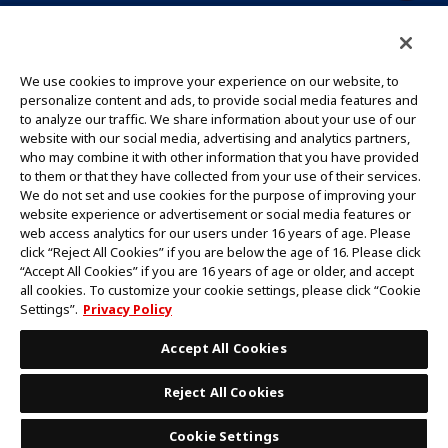
CONTACT US
Cookie Settings
PRIVACY POLICY
GLOBAL ENTRANCE
We use cookies to improve your experience on our website, to
personalize content and ads, to provide social media features and
to analyze our traffic. We share information about your use of our
website with our social media, advertising and analytics partners,
who may combine it with other information that you have provided
to them or that they have collected from your use of their services.
©Eiichiro Oda/Shueisha
We do not set and use cookies for the purpose of improving your
©Eiichiro Oda/Shueisha, Toei Animation
website experience or advertisement or social media features or
web access analytics for our users under 16 years of age. Please
click “Reject All Cookies” if you are below the age of 16. Please click
ห้ามคัดลอกรูปภาพ,ข้อความและข้อมูลทั้งหมดในเว็บไซต์นี้โดยไม่ได้รับอนุญาต
“Accept All Cookies” if you are 16 years of age or older, and accept
โปรดทราบว่ารูปภาพในเว็บไซต์นี้อาจแตกต่างจากสินค้าจริงที่อยู่ระหว่างการพัฒนา
all cookies. To customize your cookie settings, please click “Cookie
*Apple และโลโก้ Apple เป็นเครื่องหมายการค้าของบริษัท Apple Inc.
Settings”.
Privacy Policy
*Google Play และโลโก้ Google Play เป็นเครื่องหมายการค้าหรือจดทะเบียน
เครื่องหมายการค้าของบริษัท Google LLC.
Accept All Cookies
Reject All Cookies
Cookie Settings