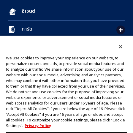
อีเวนต์
การ์ด
CONTACT US
Cookie Settings
PRIVACY POLICY
GLOBAL ENTRANCE
We use cookies to improve your experience on our website, to
personalize content and ads, to provide social media features and
to analyze our traffic. We share information about your use of our
website with our social media, advertising and analytics partners,
who may combine it with other information that you have provided
to them or that they have collected from your use of their services.
©Eiichiro Oda/Shueisha
We do not set and use cookies for the purpose of improving your
©Eiichiro Oda/Shueisha, Toei Animation
website experience or advertisement or social media features or
web access analytics for our users under 16 years of age. Please
click “Reject All Cookies” if you are below the age of 16. Please click
ห้ามคัดลอกรูปภาพ,ข้อความและข้อมูลทั้งหมดในเว็บไซต์นี้โดยไม่ได้รับอนุญาต
“Accept All Cookies” if you are 16 years of age or older, and accept
โปรดทราบว่ารูปภาพในเว็บไซต์นี้อาจแตกต่างจากสินค้าจริงที่อยู่ระหว่างการพัฒนา
all cookies. To customize your cookie settings, please click “Cookie
*Apple และโลโก้ Apple เป็นเครื่องหมายการค้าของบริษัท Apple Inc.
Settings”.
Privacy Policy
*Google Play และโลโก้ Google Play เป็นเครื่องหมายการค้าหรือจดทะเบียน