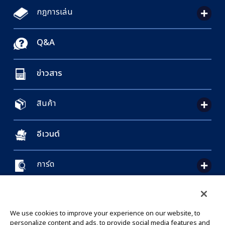
กฎการเล่น
Q&A
ข่าวสาร
สินค้า
อีเวนต์
การ์ด
CONTACT US
Cookie Settings
PRIVACY POLICY
GLOBAL ENTRANCE
We use cookies to improve your experience on our website, to
personalize content and ads, to provide social media features and