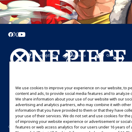
สำหรับผู้เริ่มต้น
กฎการเล่น
Q&A
เริ่มที่นี่
กฎการเล่น
มาเล่นกันได้เลย
คู่มือการเล่น
We use cookies to improve your experience on our website, to p
content and ads, to provide social media features and to analyze ou
We share information about your use of our website with our soci
advertising and analytics partners, who may combine it with other
information that you have provided to them or that they have coll
your use of their services. We do not set and use cookies for th
of improving your website experience or advertisement or social
©Eiichiro Oda/Shueisha
©Eiichiro Oda/Shueisha, Toei Animation
features or web access analytics for our users under 16 years of 
CONTACT US
Cookie Settings
PRIVACY POLICY
GLOBAL ENTRANCE