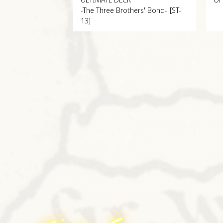
ULTIMATE DECK
OF
-The Three Brothers' Bond-
[ST-
13]