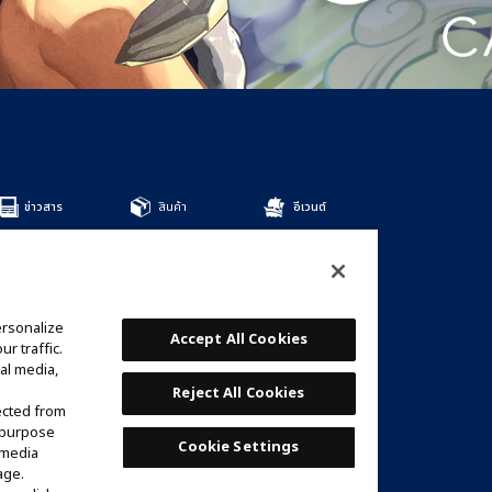
ข่าวสาร
สินค้า
อีเวนต์
สินค้าทั้งหมด
DECKS
BOOSTERS
OTHER
ersonalize
การ์ด
Accept All Cookies
r traffic.
รายชื่อการ์ด
al media,
เด็คที่แนะนำ
Reject All Cookies
ected from
e purpose
Cookie Settings
 media
age.