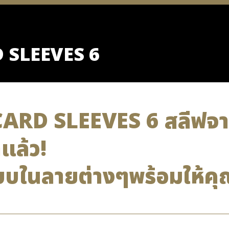
 SLEEVES 6
ARD SLEEVES 6 สลีฟจากล
แล้ว!
แบบในลายต่างๆพร้อมให้คุ