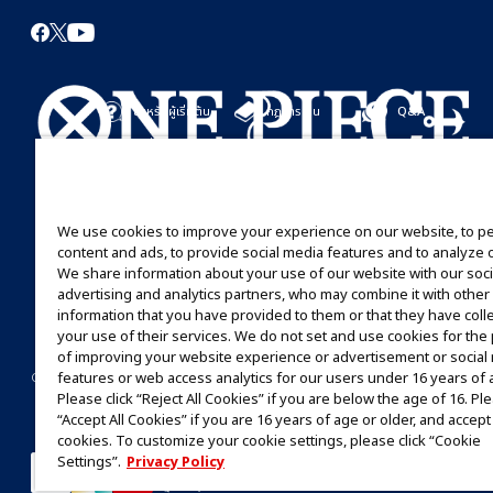
สำหรับผู้เริ่มต้น
กฎการเล่น
Q&A
เริ่มที่นี่
กฎการเล่น
มาเล่นกันได้เลย
คู่มือการเล่น
We use cookies to improve your experience on our website, to p
content and ads, to provide social media features and to analyze ou
We share information about your use of our website with our soci
advertising and analytics partners, who may combine it with other
information that you have provided to them or that they have coll
your use of their services. We do not set and use cookies for th
of improving your website experience or advertisement or social
©Eiichiro Oda/Shueisha
©Eiichiro Oda/Shueisha, Toei Animation
features or web access analytics for our users under 16 years of 
CONTACT US
Cookie Settings
PRIVACY POLICY
GLOBAL ENTRANCE
Please click “Reject All Cookies” if you are below the age of 16. Ple
“Accept All Cookies” if you are 16 years of age or older, and accept 
ห้ามคัดลอกรูปภาพ,ข้อความและข้อมูลทั้งหมดในเว็บไซต์นี้โดยไม่ได้รับอนุญาต
cookies. To customize your cookie settings, please click “Cookie
โปรดทราบว่ารูปภาพในเว็บไซต์นี้อาจแตกต่างจากสินค้าจริงที่อยู่ระหว่างการพัฒนา
Settings”.
Privacy Policy
*Apple และโลโก้ Apple เป็นเครื่องหมายการค้าของบริษัท Apple Inc.
*Google Play และโลโก้ Google Play เป็นเครื่องหมายการค้าหรือจดทะเบียนเครื่องหมายการค้าของบริษ