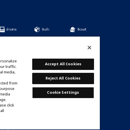
ข่าวสาร
สินค้า
อีเวนต์
สินค้าทั้งหมด
DECKS
BOOSTERS
OTHER
ersonalize
การ์ด
Accept All Cookies
r traffic.
รายชื่อการ์ด
al media,
เด็คที่แนะนำ
Reject All Cookies
ected from
e purpose
Cookie Settings
 media
age.
ase click
all
ัท Google LLC.