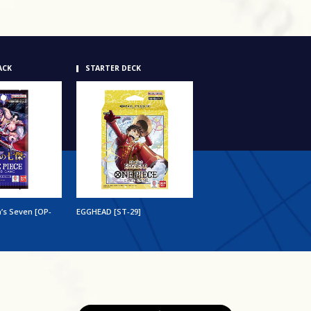
ACK
STARTER DECK
’s Seven [OP-
EGGHEAD [ST-29]