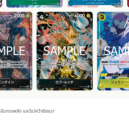
ันทรงพลัง และไขว่คว้าชัยชนะ!